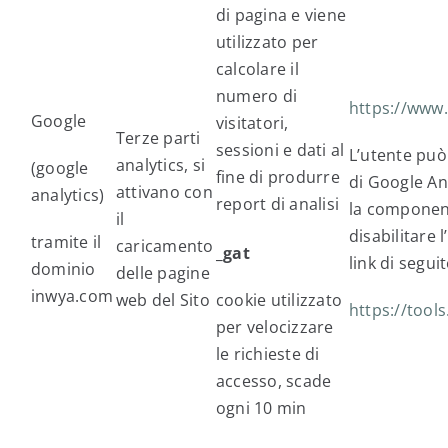
di pagina e viene
utilizzato per
calcolare il
numero di
https://www.
Google
visitatori,
Terze parti
sessioni e dati al
L’utente può 
analytics, si
(google
fine di produrre
di Google An
attivano con
analytics)
report di analisi
la component
il
disabilitare l
tramite il
caricamento
_gat
link di segui
dominio
delle pagine
inwya.com
web del Sito
cookie utilizzato
https://tool
per velocizzare
le richieste di
accesso, scade
ogni 10 min